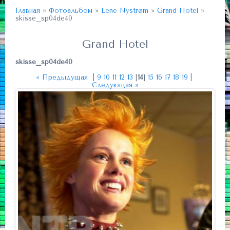
Главная
»
Фотоальбом
»
Lene Nystrøm
»
Grand Hotel
»
skisse_sp04de40
Grand Hotel
skisse_sp04de40
« Предыдущая
|
9
10
11
12
13
[
14
]
15
16
17
18
19
|
Следующая »