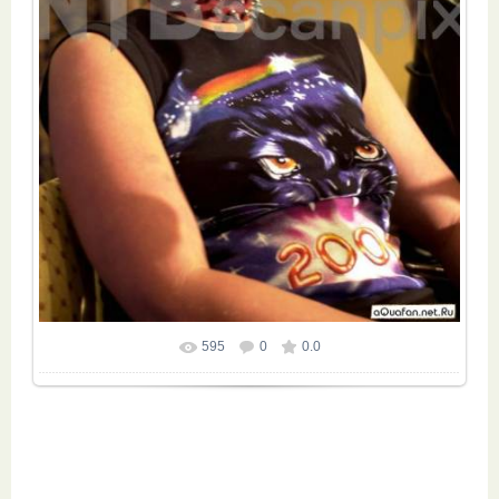
595
0
0.0
Размер фотографии:
677x1000
/ 119.2Kb