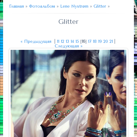
Главная
»
Фотоальбом
»
Lene Nystrøm
»
Glitter
»
Glitter
« Предыдущая
|
11
12
13
14
15
[
16
]
17
18
19
20
21
|
Следующая »