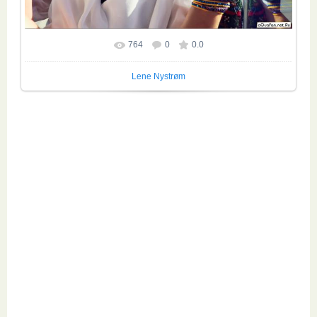
764
0
0.0
Размер фотографии:
1069x924
/ 2314.6Kb
Lene Nystrøm