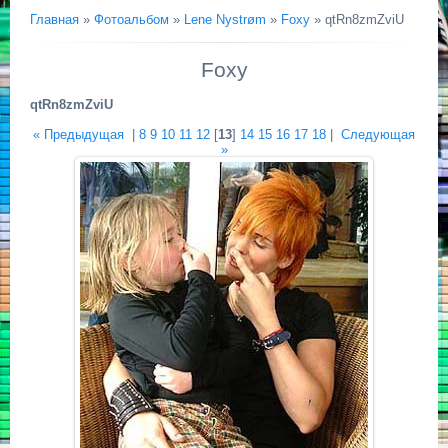
Главная
»
Фотоальбом
»
Lene Nystrøm
»
Foxy
» qtRn8zmZviU
Foxy
qtRn8zmZviU
« Предыдущая
|
8
9
10
11
12
[
13
]
14
15
16
17
18
|
Следующая
»