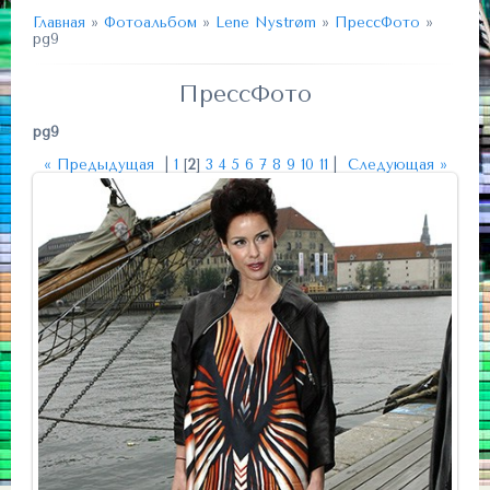
Главная
»
Фотоальбом
»
Lene Nystrøm
»
ПрессФото
»
pg9
ПрессФото
pg9
« Предыдущая
|
1
[
2
]
3
4
5
6
7
8
9
10
11
|
Следующая »