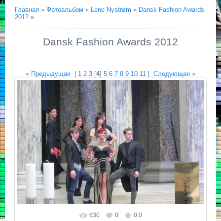
Главная
»
Фотоальбом
»
Lene Nystrøm
»
Dansk Fashion Awards
2012
»
Dansk Fashion Awards 2012
« Предыдущая
|
1
2
3
[
4
]
5
6
7
8
9
10
11
|
Следующая »
630
0
0.0
Размер фотографии:
2816x1880
/ 583.0Kb