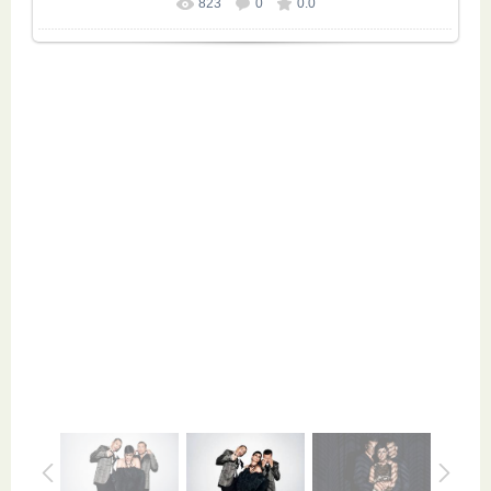
823
0
0.0
Размер фотографии:
984x655
/ 89.7Kb