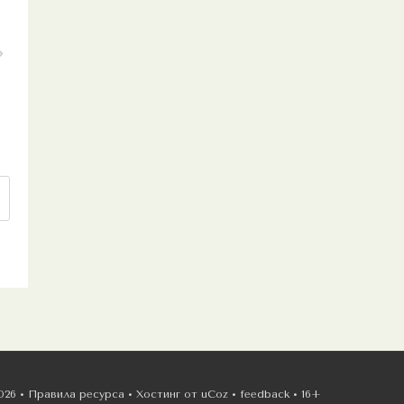
026 •
Правила ресурса
•
Хостинг от
uCoz
•
feedback
•
16+