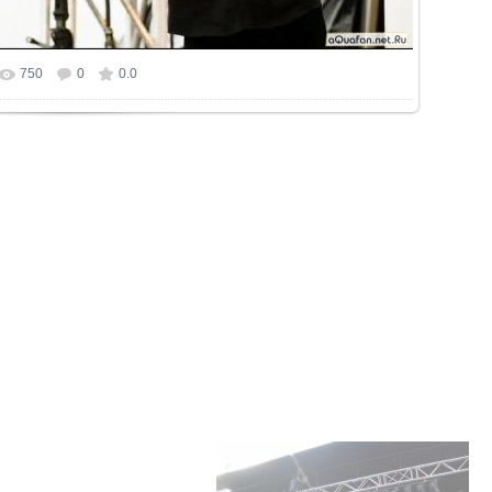
750
0
0.0
р фотографии:
1134x753
/ 157.2Kb