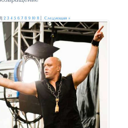
[
1
]
2
3
4
5
6
7
8
9
10
11
|
Следующая »