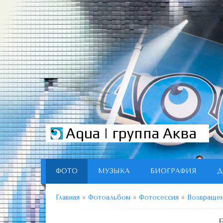
Aqua | группа Аква
ФОТО
МУЗЫКА
БИОГРАФИЯ
Д
Главная
»
Фотоальбом
»
Фотосессия
»
Возвраще