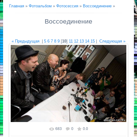
Главная
»
Фотоальбом
»
Фотосессия
»
Воссоединение
»
Воссоединение
« Предыдущая
|
5
6
7
8
9
[
10
]
11
12
13
14
15
|
Следующая »
683
0
0.0