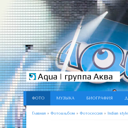
Aqua | группа Аква
ФОТО
МУЗЫКА
БИОГРАФИЯ
Д
Главная
»
Фотоальбом
»
Фотосессия
»
Indian styl