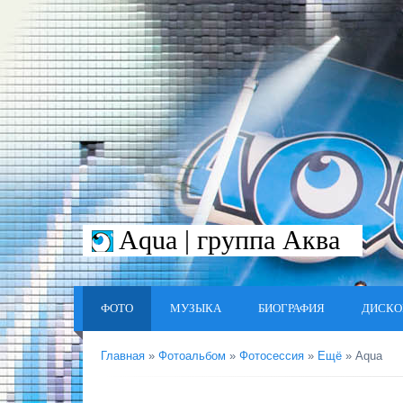
Aqua | группа Аква
ФОТО
МУЗЫКА
БИОГРАФИЯ
ДИСКО
Главная
»
Фотоальбом
»
Фотосессия
»
Ещё
» Aqua