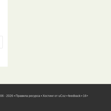
06 - 2026 •
Правила ресурса
•
Хостинг от
uCoz
•
feedback
•
16+