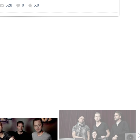
528
0
5.0
р фотографии:
978x550
/ 495.0Kb