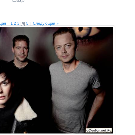
щая
|
1
2
3
[
4
]
5
|
Следующая »