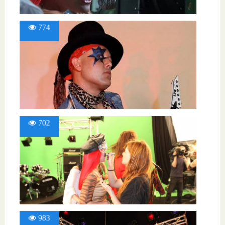
774
702
983