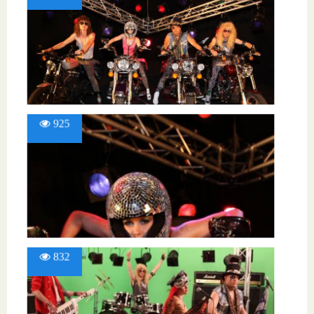
925
832