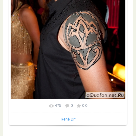
475
0
0.0
René Dif