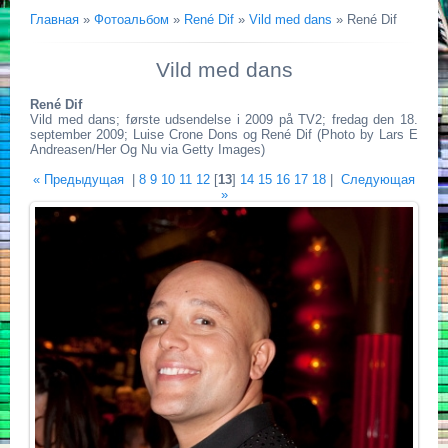
Главная
»
Фотоальбом
»
René Dif
»
Vild med dans
» René Dif
Vild med dans
René Dif
Vild med dans; første udsendelse i 2009 på TV2; fredag den 18.
september 2009; Luise Crone Dons og René Dif (Photo by Lars E
Andreasen/Her Og Nu via Getty Images)
« Предыдущая
|
8
9
10
11
12
[
13
]
14
15
16
17
18
|
Следующая
»