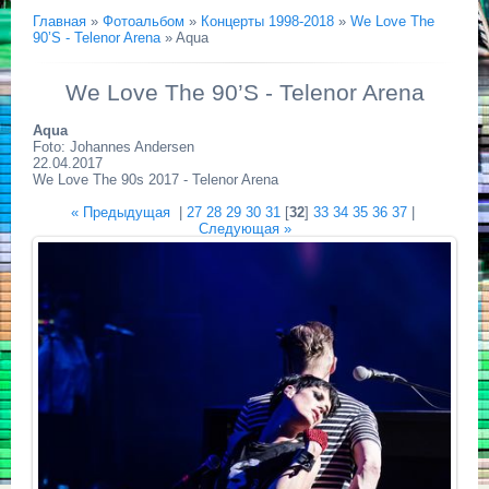
Главная
»
Фотоальбом
»
Концерты 1998-2018
»
We Love The
90’S - Telenor Arena
» Aqua
We Love The 90’S - Telenor Arena
Aqua
Foto: Johannes Andersen
22.04.2017
We Love The 90s 2017 - Telenor Arena
« Предыдущая
|
27
28
29
30
31
[
32
]
33
34
35
36
37
|
Следующая »