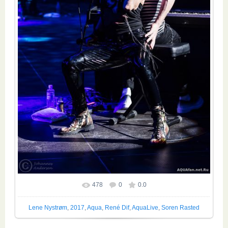
478
0
0.0
Размер фотографии:
1067x1600
/ 256.6Kb
Lene Nystrøm
,
2017
,
Aqua
,
René Dif
,
AquaLive
,
Soren Rasted