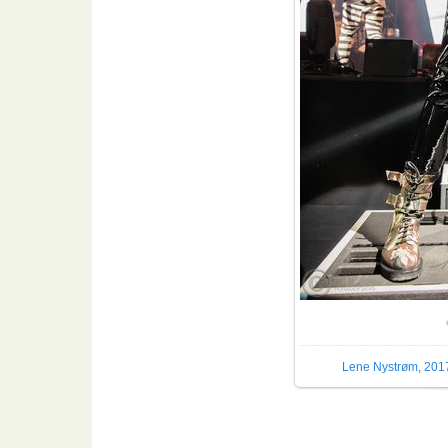
Размер
Lene Nystrøm
,
201