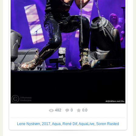
482
0
0.0
Размер фотографии:
1067x1600
/ 234.4Kb
Lene Nystrøm
,
2017
,
Aqua
,
René Dif
,
AquaLive
,
Soren Rasted