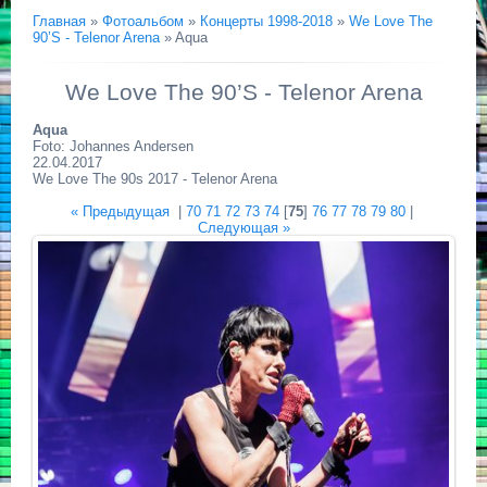
Главная
»
Фотоальбом
»
Концерты 1998-2018
»
We Love The
90’S - Telenor Arena
» Aqua
We Love The 90’S - Telenor Arena
Aqua
Foto: Johannes Andersen
22.04.2017
We Love The 90s 2017 - Telenor Arena
« Предыдущая
|
70
71
72
73
74
[
75
]
76
77
78
79
80
|
Следующая »