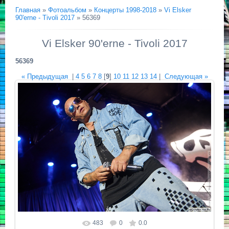
Главная
»
Фотоальбом
»
Концерты 1998-2018
»
Vi Elsker
90'erne - Tivoli 2017
» 56369
Vi Elsker 90'erne - Tivoli 2017
56369
« Предыдущая
|
4
5
6
7
8
[
9
]
10
11
12
13
14
|
Следующая »
483
0
0.0
Размер фотографии:
1200x801
/ 787.3Kb