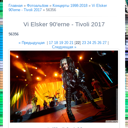
Главная
»
Фотоальбом
»
Концерты 1998-2018
»
Vi Elsker
90'erne - Tivoli 2017
» 56356
Vi Elsker 90'erne - Tivoli 2017
56356
« Предыдущая
|
17
18
19
20
21
[
22
]
23
24
25
26
27
|
Следующая »