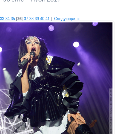
33
34
35
[
36
]
37
38
39
40
41
|
Следующая »