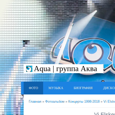
Aqua | группа Аква
ФОТО
МУЗЫКА
БИОГРАФИЯ
ДИСКО
Главная
»
Фотоальбом
»
Концерты 1998-2018
»
Vi Elske
Vi Elske