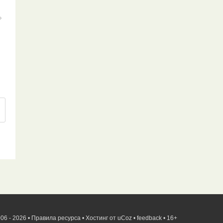
06 - 2026 •
Правила ресурса
•
Хостинг от
uCoz
•
feedback
•
16+