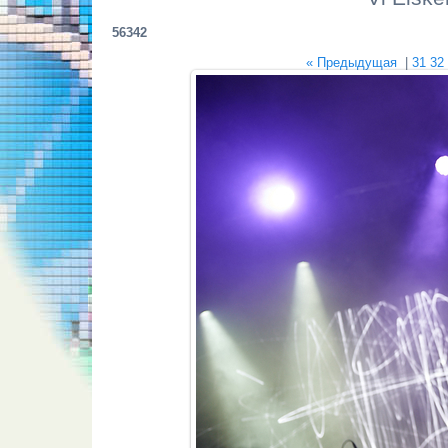
56342
« Предыдущая
|
31
32