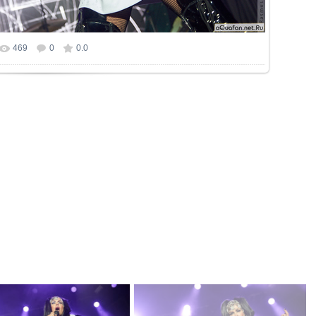
469
0
0.0
р фотографии:
1200x801
/ 638.5Kb