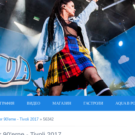
ГРАФИЯ
ВИДЕО
МАГАЗИН
ГАСТРОЛИ
AQUA В Р
r 90'erne - Tivoli 2017
» 56342
r 90'erne - Tivoli 2017