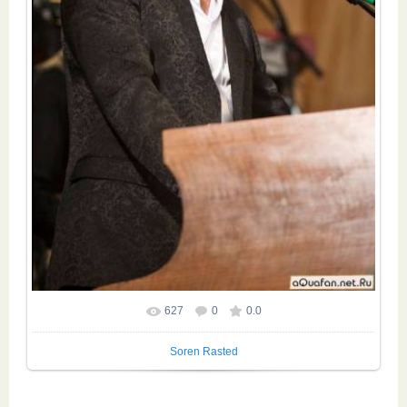
627
0
0.0
Размер фотографии:
556x890
/ 103.3Kb
Soren Rasted