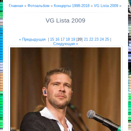
Главная
»
Фотоальбом
»
Концерты 1998-2018
»
VG Lista 2009
»
VG Lista 2009
« Предыдущая
|
15
16
17
18
19
[
20
]
21
22
23
24
25
|
Следующая »