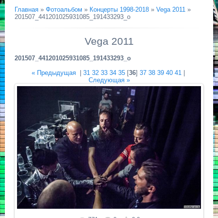
Главная
»
Фотоальбом
»
Концерты 1998-2018
»
Vega 2011
»
201507_441201025931085_191433293_o
Vega 2011
201507_441201025931085_191433293_o
« Предыдущая
|
31
32
33
34
35
[
36
]
37
38
39
40
41
|
Следующая »