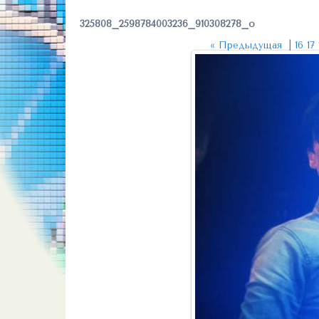
325808_2598784003236_910308278_o
« Предыдущая
|
16
17