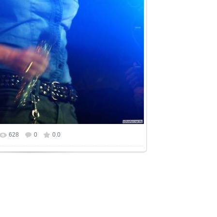
628
0
0.0
 фотографии:
1536x2048
/ 293.4Kb