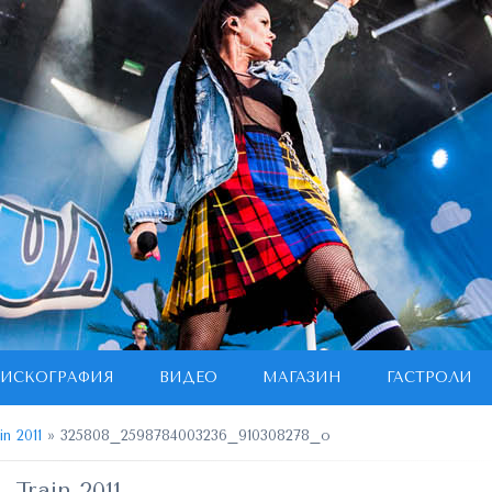
ИСКОГРАФИЯ
ВИДЕО
МАГАЗИН
ГАСТРОЛИ
in 2011
» 325808_2598784003236_910308278_o
Train 2011