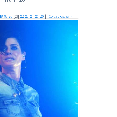
18
19
20
[
21
]
22
23
24
25
26
|
Следующая »