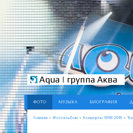
Aqua | группа Аква
ФОТО
МУЗЫКА
БИОГРАФИЯ
Д
Главная
»
Фотоальбом
»
Концерты 1998-2018
»
Tra