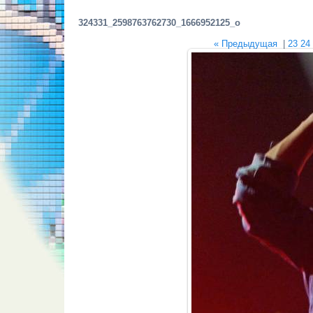
324331_2598763762730_1666952125_o
« Предыдущая
|
23
24