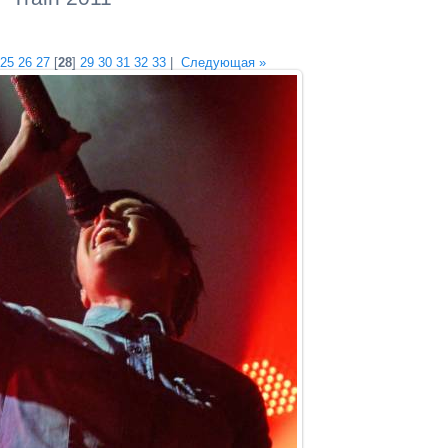
25
26
27
[
28
]
29
30
31
32
33
|
Следующая »