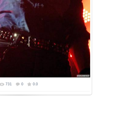
731
0
0.0
 фотографии:
1536x2048
/ 535.9Kb