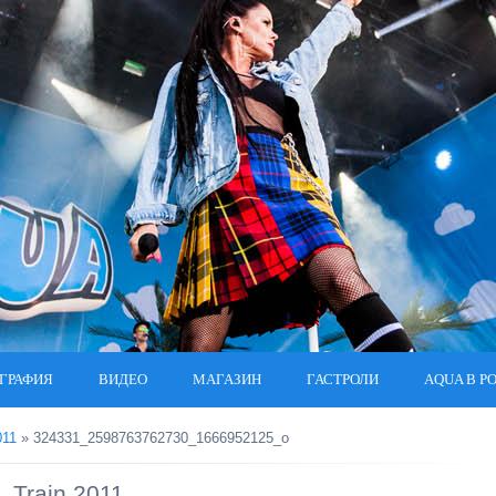
ГРАФИЯ
ВИДЕО
МАГАЗИН
ГАСТРОЛИ
AQUA В Р
011
» 324331_2598763762730_1666952125_o
Train 2011