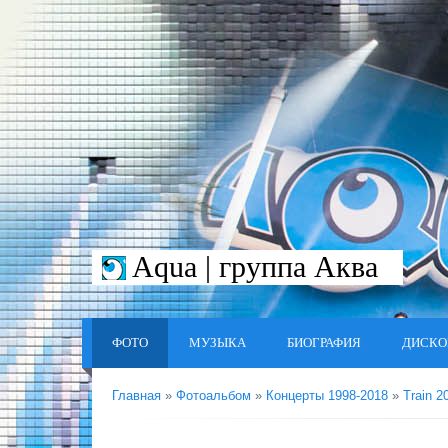
Aqua | группа Аква
ФОТО
МУЗЫКА
БИОГРАФИЯ
ДИСКО
Главная
»
Фотоальбом
»
Концерты 1998-2018
»
Train 2