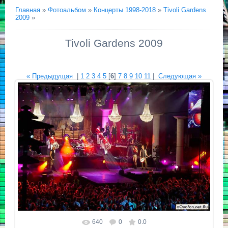
Главная
»
Фотоальбом
»
Концерты 1998-2018
»
Tivoli Gardens
2009
»
Tivoli Gardens 2009
« Предыдущая
|
1
2
3
4
5
[
6
]
7
8
9
10
11
|
Следующая »
640
0
0.0
Размер фотографии:
800x533
/ 151.7Kb