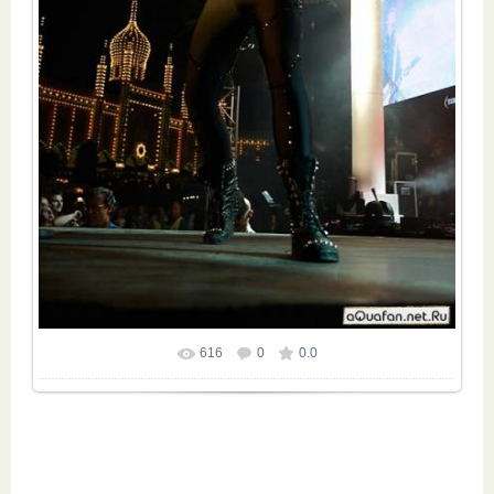
616
0
0.0
Размер фотографии:
532x800
/ 94.2Kb