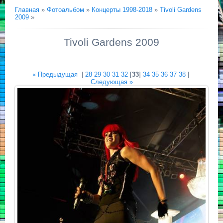
Главная
»
Фотоальбом
»
Концерты 1998-2018
»
Tivoli Gardens
2009
»
Tivoli Gardens 2009
« Предыдущая
|
28
29
30
31
32
[
33
]
34
35
36
37
38
|
Следующая »