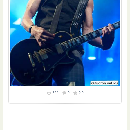
638
0
0.0
Размер фотографии:
532x800
/ 83.5Kb