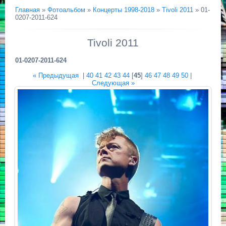
Главная
»
Фотоальбом
»
Концерты 1998-2018
»
Tivoli 2011
» 01-
0207-2011-624
Tivoli 2011
01-0207-2011-624
« Предыдущая
|
40
41
42
43
44
[
45
]
46
47
48
49
50
|
Следующая »