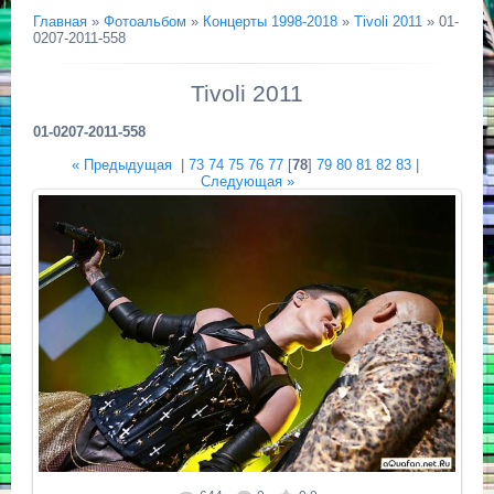
Главная
»
Фотоальбом
»
Концерты 1998-2018
»
Tivoli 2011
» 01-
0207-2011-558
Tivoli 2011
01-0207-2011-558
« Предыдущая
|
73
74
75
76
77
[
78
]
79
80
81
82
83
|
Следующая »