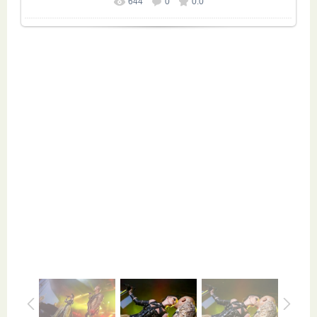
644
0
0.0
Размер фотографии:
800x532
/ 116.5Kb