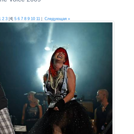
1
2
3
[
4
]
5
6
7
8
9
10
11
|
Следующая »