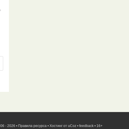
06 - 2026 •
Правила ресурса
•
Хостинг от
uCoz
•
feedback
•
16+