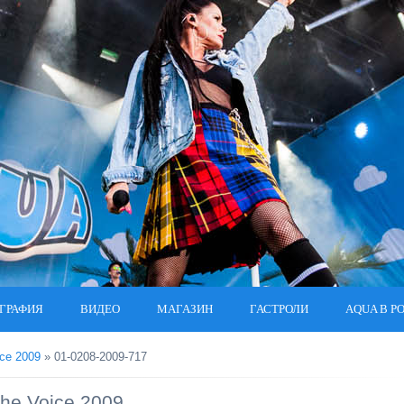
ГРАФИЯ
ВИДЕО
МАГАЗИН
ГАСТРОЛИ
AQUA В Р
ce 2009
» 01-0208-2009-717
he Voice 2009