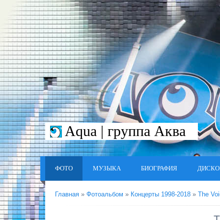
Aqua | группа Аква
ФОТО
МУЗЫКА
БИОГРАФИЯ
ДИСКО
Главная
»
Фотоальбом
»
Концерты 1998-2018
»
The Voi
T