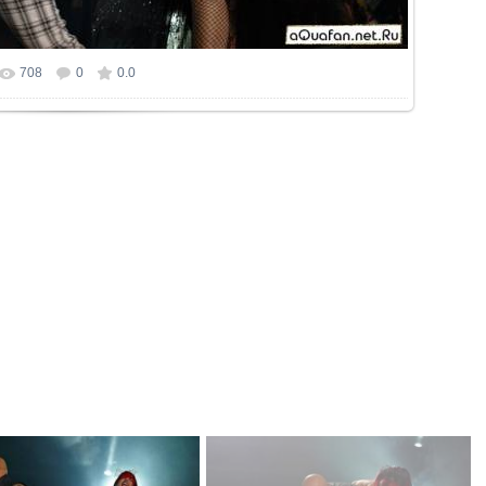
708
0
0.0
ер фотографии:
800x533
/ 82.9Kb