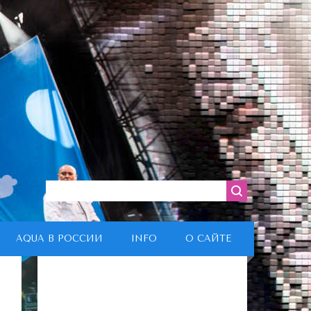
AQUA В РОССИИ
INFO
О САЙТЕ