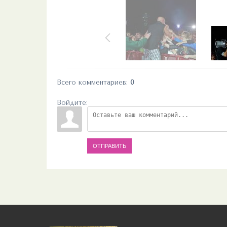
Всего комментариев
:
0
Войдите:
ОТПРАВИТЬ