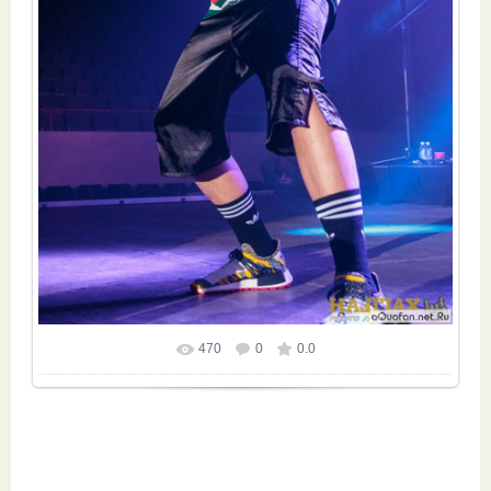
470
0
0.0
Размер фотографии:
683x1024
/ 228.2Kb