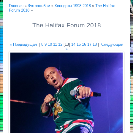
Главная
»
Фотоальбом
»
Концерты 1998-2018
»
The Halifax
Forum 2018
»
The Halifax Forum 2018
« Предыдущая
|
8
9
10
11
12
[
13
]
14
15
16
17
18
|
Следующая
»