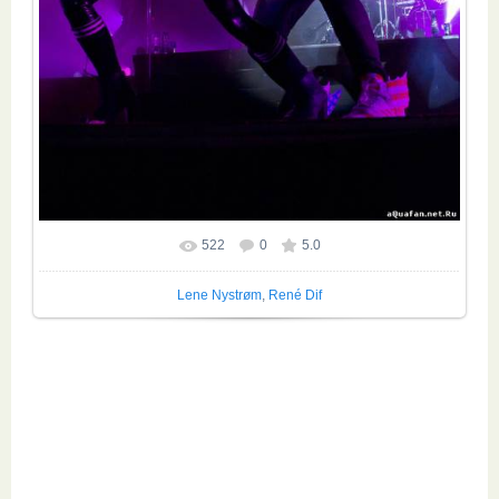
522
0
5.0
Размер фотографии:
625x800
/ 97.8Kb
Lene Nystrøm
,
René Dif