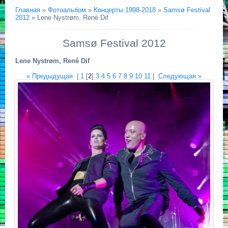
Главная
»
Фотоальбом
»
Концерты 1998-2018
»
Samsø Festival
2012
» Lene Nystrøm, René Dif
Samsø Festival 2012
Lene Nystrøm, René Dif
« Предыдущая
|
1
[
2
]
3
4
5
6
7
8
9
10
11
|
Следующая »