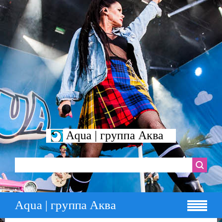
Aqua | группа Аква
Aqua | группа Аква