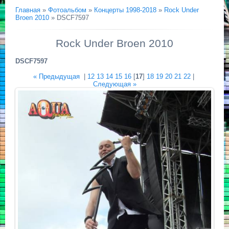
Главная
»
Фотоальбом
»
Концерты 1998-2018
»
Rock Under
Broen 2010
» DSCF7597
Rock Under Broen 2010
DSCF7597
« Предыдущая
|
12
13
14
15
16
[
17
]
18
19
20
21
22
|
Следующая »