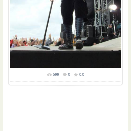
599
0
0.0
Размер фотографии:
600x800
/ 95.5Kb