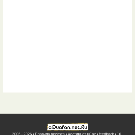
2006 - 2026 •
Правила ресурса
•
Хостинг от
uCoz
•
feedback
•
16+