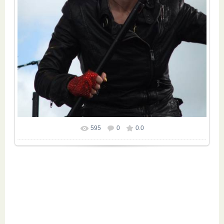
595
0
0.0
Размер фотографии:
600x800
/ 74.1Kb