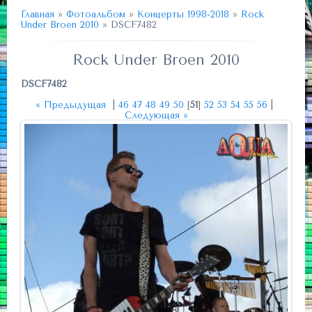
Главная
»
Фотоальбом
»
Концерты 1998-2018
»
Rock
Under Broen 2010
» DSCF7482
Rock Under Broen 2010
DSCF7482
« Предыдущая
|
46
47
48
49
50
[
51
]
52
53
54
55
56
|
Следующая »