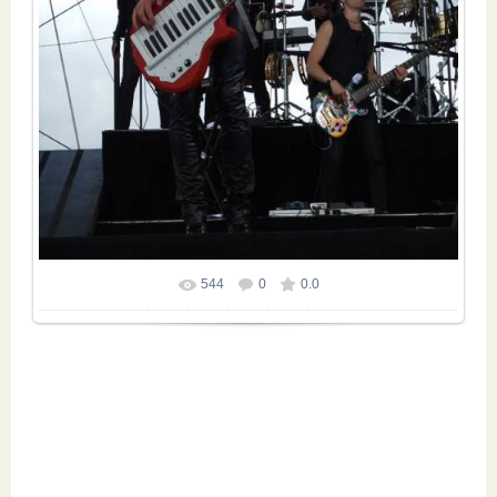
544
0
0.0
Размер фотографии:
600x800
/ 105.0Kb