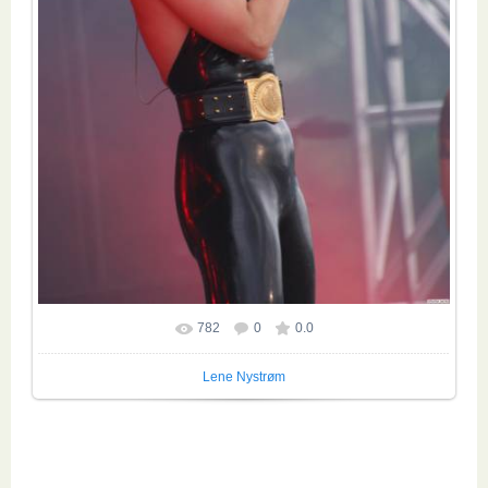
782
0
0.0
Размер фотографии:
2592x3872
/ 1215.8Kb
Lene Nystrøm