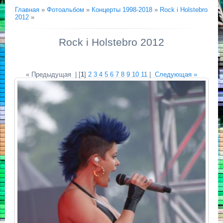
Главная
»
Фотоальбом
»
Концерты 1998-2018
»
Rock i Holstebro
2012
»
Rock i Holstebro 2012
« Предыдущая
| [
1
]
2
3
4
5
6
7
8
9
10
11
|
Следующая »