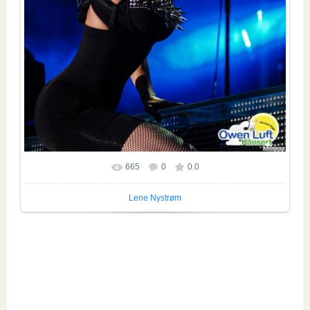
665
0
0.0
Размер фотографии:
1650x2200
/ 716.7Kb
Lene Nystrøm