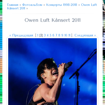
Главная
»
Фотоальбом
»
Концерты 1998-2018
»
Owen Luft
Kånsert 2011
»
Owen Luft Kånsert 2011
« Предыдущая
|
1
[
2
]
3
4
5
6
7
8
9
10
11
|
Следующая »