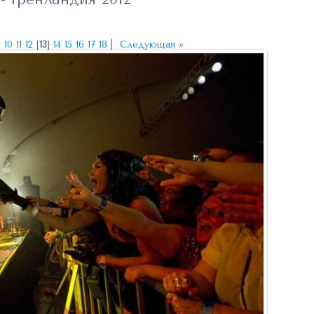
9
10
11
12
[
13
]
14
15
16
17
18
|
Следующая »