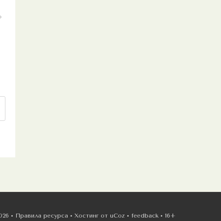
026 •
Правила ресурса
•
Хостинг от
uCoz
•
feedback
•
16+