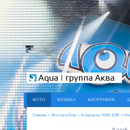
Aqua | группа Аква
ФОТО
МУЗЫКА
БИОГРАФИЯ
Д
Главная
»
Фотоальбом
»
Концерты 1998-2018
»
Nu
Nuuk 