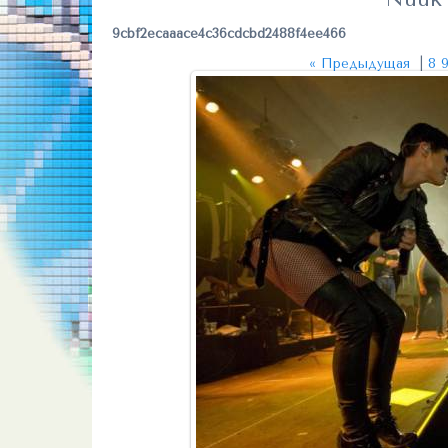
9cbf2ecaaace4c36cdcbd2488f4ee466
« Предыдущая
|
8