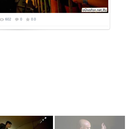
602
0
0.0
р фотографии:
960x638
/ 130.1Kb