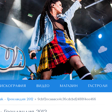
ИСКОГРАФИЯ
ВИДЕО
МАГАЗИН
ГАСТРОЛИ
uk - Гренландия 2012
» 9cbf2ecaaace4c36cdcbd2488f4ee466
- Гренландия 2012