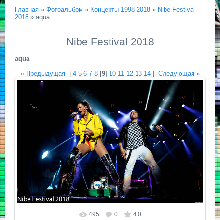
Главная
»
Фотоальбом
»
Концерты 1998-2018
»
Nibe Festival
2018
» aqua
Nibe Festival 2018
aqua
« Предыдущая
|
4
5
6
7
8
[
9
]
10
11
12
13
14
|
Следующая »
495
0
4.0
Размер фотографии:
3504x2336
/ 2092.9Kb