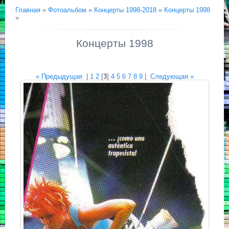
Главная
»
Фотоальбом
»
Концерты 1998-2018
»
Концерты 1998
»
Концерты 1998
« Предыдущая
|
1
2
[
3
]
4
5
6
7
8
9
|
Следующая »