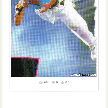
704
0
0.0