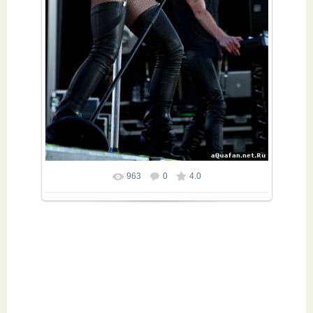
963
0
4.0
Размер фотографии:
422x660
/ 58.0Kb