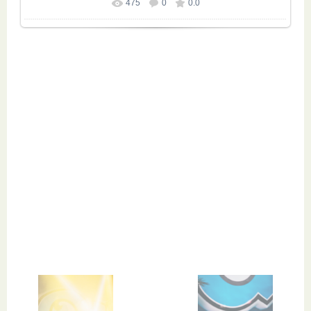
475
0
0.0
Размер фотографии:
1680x1120
/ 785.5Kb