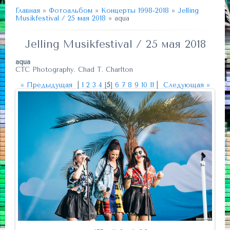
Главная
»
Фотоальбом
»
Концерты 1998-2018
»
Jelling
Musikfestival / 25 мая 2018
» aqua
Jelling Musikfestival / 25 мая 2018
aqua
CTC Photography. Chad T. Charlton
« Предыдущая
|
1
2
3
4
[
5
]
6
7
8
9
10
11
|
Следующая »