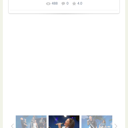
488
0
4.0
Размер фотографии:
1823x1260
/ 586.6Kb