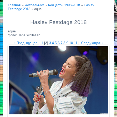
Главная
»
Фотоальбом
»
Концерты 1998-2018
»
Haslev
Festdage 2018
» aqua
Haslev Festdage 2018
aqua
фото: Jens Wollesen
« Предыдущая
|
1
[
2
]
3
4
5
6
7
8
9
10
11
|
Следующая »