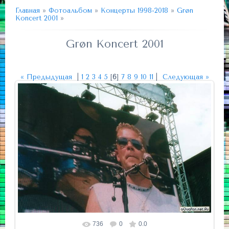
Главная
»
Фотоальбом
»
Концерты 1998-2018
»
Grøn
Koncert 2001
»
Grøn Koncert 2001
« Предыдущая
|
1
2
3
4
5
[
6
]
7
8
9
10
11
|
Следующая »
736
0
0.0
Размер фотографии:
884x592
/ 128.5Kb