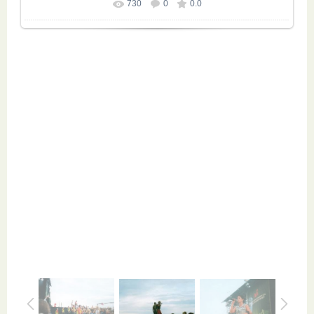
730
0
0.0
Размер фотографии:
882x592
/ 66.3Kb