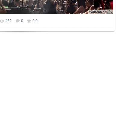
462
0
0.0
р фотографии:
1024x683
/ 573.5Kb