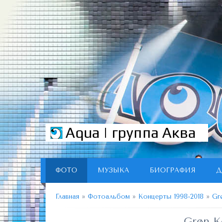
Aqua | группа Аква
ФОТО
МУЗЫКА
БИОГРАФИЯ
Д
Главная
»
Фотоальбом
»
Концерты 1998-2018
»
Gr
Grøn K