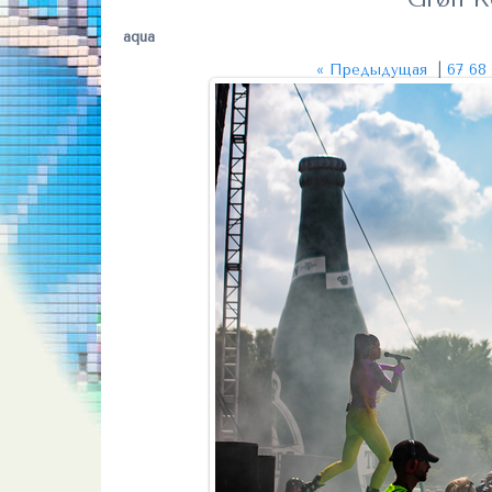
aqua
« Предыдущая
|
67
68