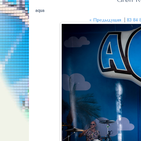
aqua
« Предыдущая
|
83
84