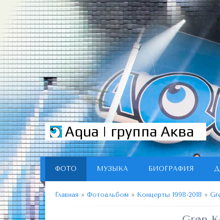
Aqua | группа Аква
ФОТО
МУЗЫКА
БИОГРАФИЯ
Д
Главная
»
Фотоальбом
»
Концерты 1998-2018
»
Gr
Grøn K