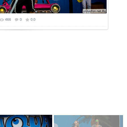
466
0
0.0
р фотографии:
1024x683
/ 749.9Kb