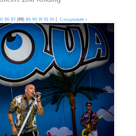
85
86
87
[
88
]
89
90
91
92
93
|
Следующая »