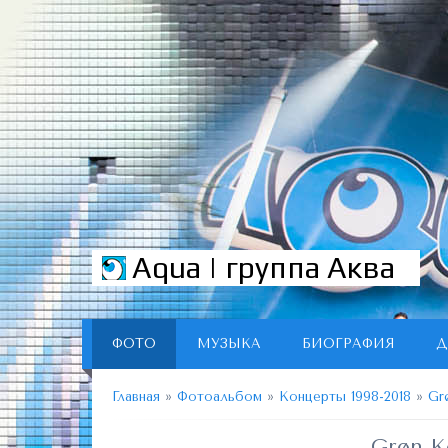
Aqua | группа Аква
ФОТО
МУЗЫКА
БИОГРАФИЯ
Д
Главная
»
Фотоальбом
»
Концерты 1998-2018
»
Gr
Grøn K