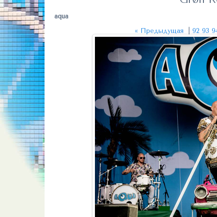
aqua
« Предыдущая
|
92
93
9