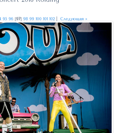
4
95
96
[
97
]
98
99
100
101
102
|
Следующая »