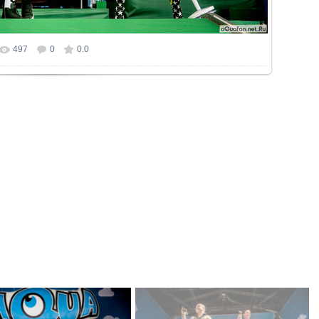
497
0
0.0
р фотографии:
1280x854
/ 428.6Kb