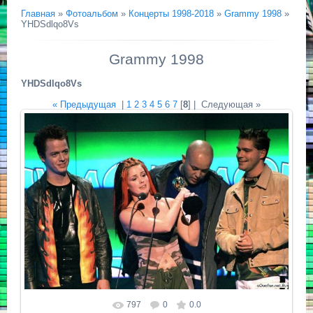
Главная
»
Фотоальбом
»
Концерты 1998-2018
»
Grammy 1998
»
YHDSdlqo8Vs
Grammy 1998
YHDSdlqo8Vs
« Предыдущая
|
1
2
3
4
5
6
7
[
8
] |
Следующая »
797
0
0.0
Размер фотографии:
1140x760
/ 165.6Kb