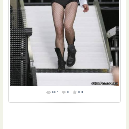
667
0
0.0
Размер фотографии:
431x648
/ 43.1Kb