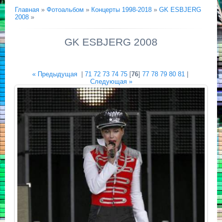
Главная
»
Фотоальбом
»
Концерты 1998-2018
»
GK ESBJERG
2008
»
GK ESBJERG 2008
« Предыдущая
|
71
72
73
74
75
[
76
]
77
78
79
80
81
|
Следующая »