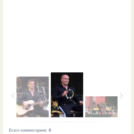
Всего комментариев
:
0