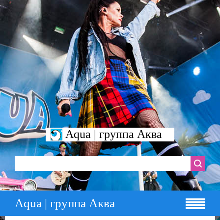
Aqua | группа Аква
Aqua | группа Аква